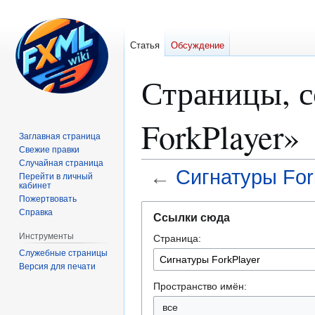
Статья
Обсуждение
Страницы, 
ForkPlayer»
Заглавная страница
Свежие правки
Случайная страница
←
Сигнатуры For
Перейти в личный
кабинет
Пожертвовать
Перейти
Перейти
Справка
Ссылки сюда
к
к
Инструменты
Страница:
навигации
поиску
Служебные страницы
Версия для печати
Пространство имён:
все