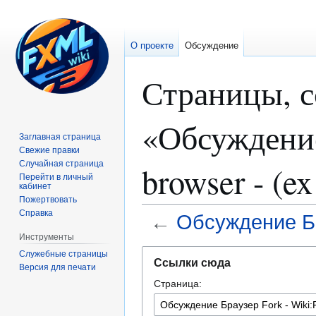
О проекте
Обсуждение
Страницы, 
«Обсуждение
Заглавная страница
Свежие правки
Случайная страница
browser - (ex
Перейти в личный
кабинет
Пожертвовать
Справка
←
Обсуждение Бра
Инструменты
Перейти
Перейти
Служебные страницы
Ссылки сюда
Версия для печати
к
к
Страница:
навигации
поиску