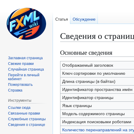
Статья
Обсуждение
Сведения о страниц
Основные сведения
Перейти
Перейти
к
к
Заглавная страница
Свежие правки
навигации
поиску
Отображаемый заголовок
Случайная страница
Ключ сортировки по умолчанию
Перейти в личный
кабинет
Длина страницы (в байтах)
Пожертвовать
Идентификатор пространства имён
Справка
Идентификатор страницы
Инструменты
Язык страницы
Ссылки сюда
Связанные правки
Модель содержимого страницы
Служебные страницы
Индексация поисковыми роботами
Сведения о странице
Количество перенаправлений на эт