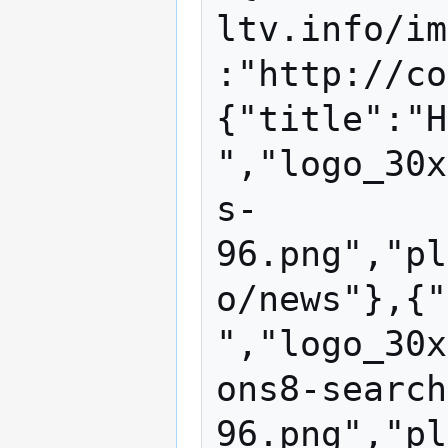
ltv.info/im
:"http://co
{"title":"Н
","logo_30x
s-
96.png","pl
o/news"},{"
","logo_30x
ons8-search
96.png","pl