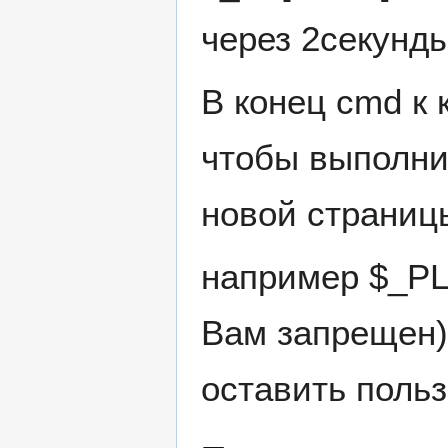
через 2секунд
В конец cmd к
чтобы выполни
новой страниц
например $_PL[
Вам запрещен);
оставить поль