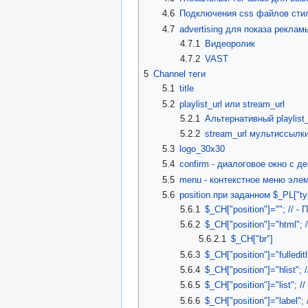
4.6
Подключения css файлов сти
4.7
advertising для показа рекла
4.7.1
Видеоролик
4.7.2
VAST
5
Channel теги
5.1
title
5.2
playlist_url или stream_url
5.2.1
Альтернативный playlist
5.2.2
stream_url мультиссылки
5.3
logo_30x30
5.4
confirm - диалоговое окно с 
5.5
menu - контекстное меню эле
5.6
position при заданном $_PL["typ
5.6.1
$_CH["position"]=""; //
5.6.2
$_CH["position"]="html";
5.6.2.1
$_CH["br"]
5.6.3
$_CH["position"]="fulled
5.6.4
$_CH["position"]="hlist
5.6.5
$_CH["position"]="list";
5.6.6
$_CH["position"]="label"