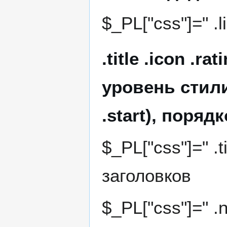
$_PL["css"]=" .l
.title .icon .
уровень стили
.start), поряд
$_PL["css"]=" .t
заголовков
$_PL["css"]=" .