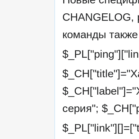
CHANGELOG, р
команды также 
$_PL["ping"]["lin
$_CH["title"]="
$_CH["label"]="
серия"; $_CH["p
$_PL["link"][]=[