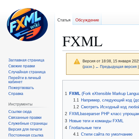
Статья
Обсуждение
FXML
Заглавная страница
Версия от 18:08, 15 января 202
Свежие правки
(
разн.
)
← Предыдущая версия
Случайная страница
Перейти в личный
кабинет
Перейти
Перейти
Пожертвовать
к
к
1
FXML
(Fork eXtensible Markup Langua
Справка
навигации
поиску
1.1
Например, следующий код (д
Инструменты
1.2
Смотреть Исходный код любой
Ссылки сюда
2
FXMLbaseparser PHP класс упрощающ
Связанные правки
3
Новые теги и команды FXML
Служебные страницы
4
Глобальные теги
Версия для печати
4.1
Стили сайта по умолчанию
Постоянная ссылка