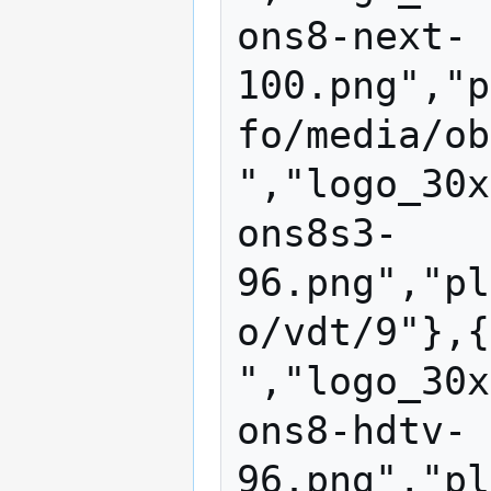
ons8-next-
100.png","p
fo/media/ob
","logo_30x
ons8s3-
96.png","pl
o/vdt/9"},{
","logo_30x
ons8-hdtv-
96.png","pl