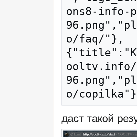
ons8-info-p
96.png","pl
o/faq/"},
{"title":"К
ooltv.info/
96.png","pl
даст такой резу