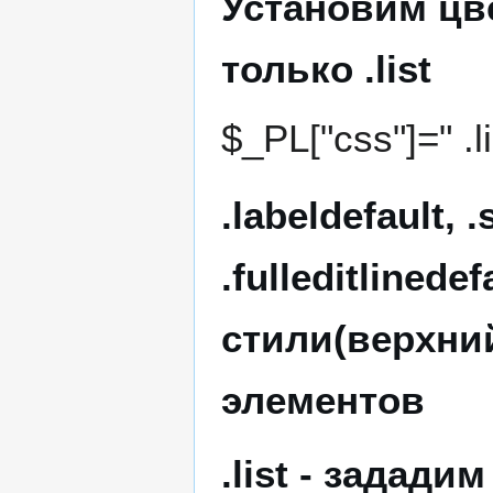
Установим цв
только .list
$_PL["css"]=" .li
.labeldefault, .
.fulleditlinedef
стили(верхни
элементов
.list - задади