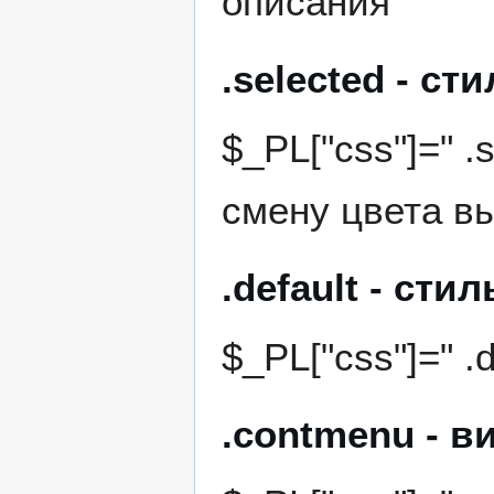
описания
.selected - с
$_PL["css"]=" .s
смену цвета в
.default - ст
$_PL["css"]=" .de
.contmenu - в