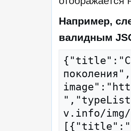
отображается н
Например, сл
валидным JS
{"title":"C
поколения",
image":"htt
","typeList
v.info/img/
[{"title":"