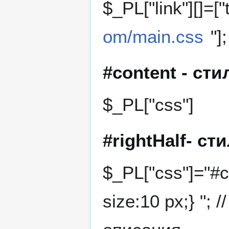
$_PL["link"][]=[
om/main.css
"];
#content - сти
$_PL["css"]
#rightHalf- ст
$_PL["css"]="#co
size:10 px;} "