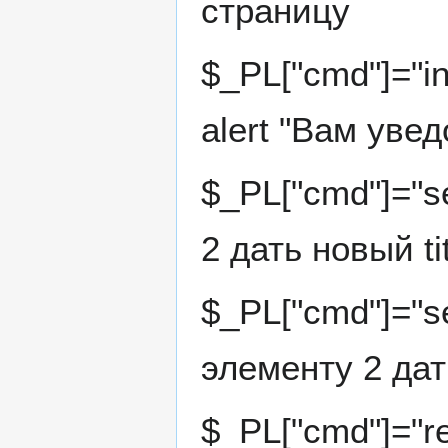
страницу
$_PL["cmd"]="i
alert "Вам уве
$_PL["cmd"]="se
2 дать новый ti
$_PL["cmd"]="se
элементу 2 дат
$_PL["cmd"]="re