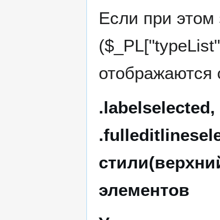
Если при этом
($_PL["typeList
отображаются с
.labelselected, 
.fulleditlinese
стили(верхни
элементов