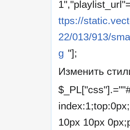
1","playlist_url"
ttps://static.v
22/013/913/smal
g
"];
Изменить стил
$_PL["css"].=""#
index:1;top:0px;
10px 10px 0px;p