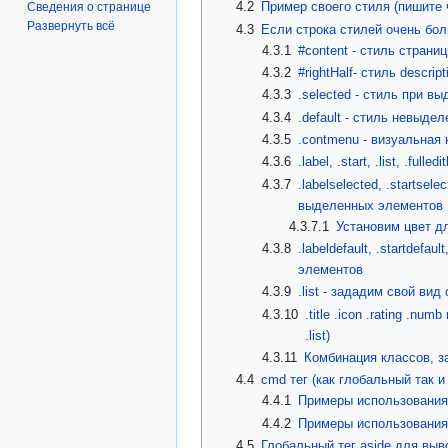
4.2
Пример своего стиля (пишите 
Сведения о странице
Развернуть всё
4.3
Если строка стилей очень бо
4.3.1
#content - стиль страницы
4.3.2
#rightHalf- стиль descript
4.3.3
.selected - стиль при в
4.3.4
.default - стиль невыде
4.3.5
.contmenu - визуальная 
4.3.6
.label, .start, .list, .fu
4.3.7
.labelselected, .startsele
выделенных элементов
4.3.7.1
Установим цвет дл
4.3.8
.labeldefault, .startdefau
элементов
4.3.9
.list - зададим свой вид
4.3.10
.title .icon .rating .n
.list)
4.3.11
Комбинация классов, за
4.4
cmd тег (как глобальный так и 
4.4.1
Примеры использовани
4.4.2
Примеры использовани
4.5
Глобальный тег aside для выв