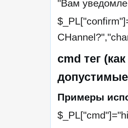
"Вам уведомлен
$_PL["confirm"
CHannel?","chann
cmd тег (как
допустимые
Примеры исп
$_PL["cmd"]="hi