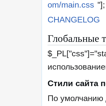
om/main.css
"];
CHANGELOG
Глобальные т
$_PL["css"]="st
использованием
Стили сайта 
По умолчанию 