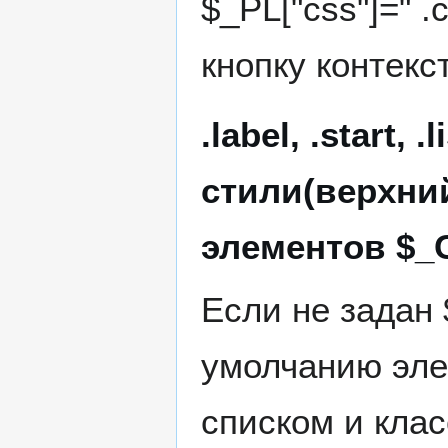
$_PL["css"]=" .
кнопку контекс
.label, .start, .l
стили(верхни
элементов $_C
Если не задан 
умолчанию эле
списком и класс