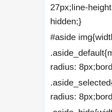
27px;line-heigh
hidden;}
#aside img{widt
.aside_default{
radius: 8px;bord
.aside_selected
radius: 8px;bor