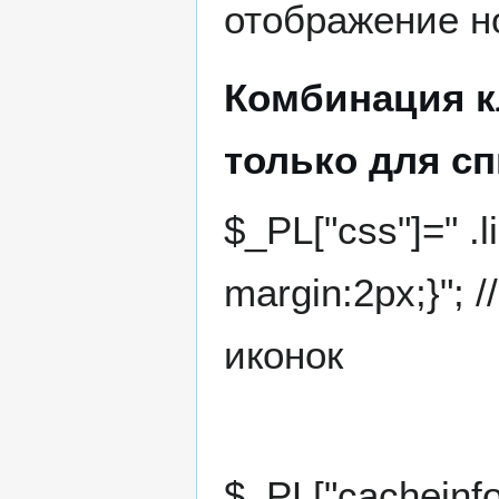
отображение н
Комбинация к
только для спи
$_PL["css"]=" .l
margin:2px;}";
иконок
$_PL["cacheinf