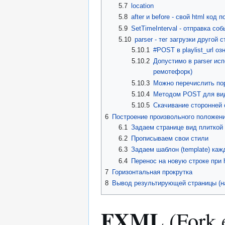
5.7
location
5.8
after и before - свой html код
5.9
SetTimeInterval - отправка с
5.10
parser - тег загрузки другой 
5.10.1
#POST в playlist_url о
5.10.2
Допустимо в parser ис
ремотефорк)
5.10.3
Можно перечислить поря
5.10.4
Методом POST для виде
5.10.5
Скачивание сторонней с
6
Построение произвольного положения 
6.1
Задаем странице вид плиткой (
6.2
Прописываем свои стили
6.3
Задаем шаблон (template) каж
6.4
Перенос на новую строке при h
7
Горизонтальная прокрутка
8
Вывод результирующей страницы (н
FXML
(Fork 