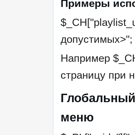
Примеры исп
$_CH["playlist
допустимых>";
Например $_CH["
страницу при 
Глобальный 
меню