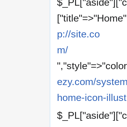
$_PL["aside"]["c
["title"=>"Home"
p://site.co
m/
","style"=>"colo
ezy.com/system
home-icon-illust
$_PL["aside"]["c