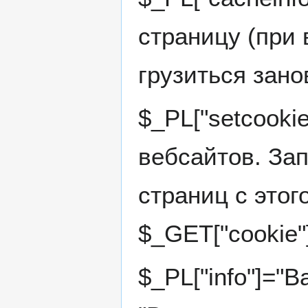
страницу (при 
грузиться зано
$_PL["setcookie
вебсайтов. За
страниц с этог
$_GET["cookie"
$_PL["info"]="В