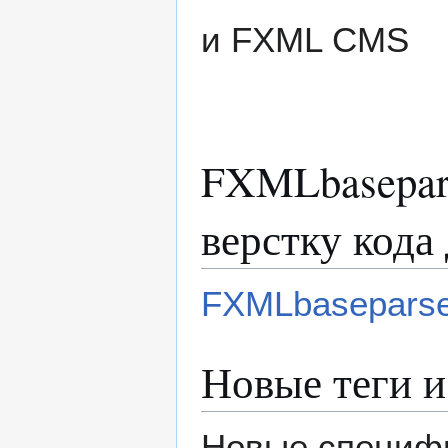
и FXML CMS
FXMLbasepar
верстку кода 
FXMLbaseparse
Новые теги 
Новые специф