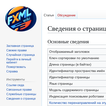
Статья
Обсуждение
Сведения о страни
Основные сведения
Перейти
Перейти
к
к
Заглавная страница
Свежие правки
навигации
поиску
Отображаемый заголовок
Случайная страница
Ключ сортировки по умолчанию
Перейти в личный
кабинет
Длина страницы (в байтах)
Пожертвовать
Идентификатор пространства имён
Справка
Идентификатор страницы
Инструменты
Язык страницы
Ссылки сюда
Связанные правки
Модель содержимого страницы
Служебные страницы
Индексация поисковыми роботами
Сведения о странице
Количество перенаправлений на эт