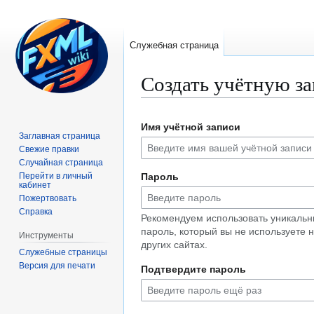
Служебная страница
Создать учётную з
Перейти
Перейти
Имя учётной записи
к
к
Заглавная страница
навигации
поиску
Свежие правки
Случайная страница
Перейти в личный
Пароль
кабинет
Пожертвовать
Справка
Рекомендуем использовать уникаль
пароль, который вы не используете 
Инструменты
других сайтах.
Служебные страницы
Версия для печати
Подтвердите пароль