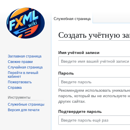
Служебная страница
Создать учётную з
Перейти
Перейти
Имя учётной записи
к
к
Заглавная страница
навигации
поиску
Свежие правки
Случайная страница
Перейти в личный
Пароль
кабинет
Пожертвовать
Справка
Рекомендуем использовать уникаль
пароль, который вы не используете 
Инструменты
других сайтах.
Служебные страницы
Версия для печати
Подтвердите пароль