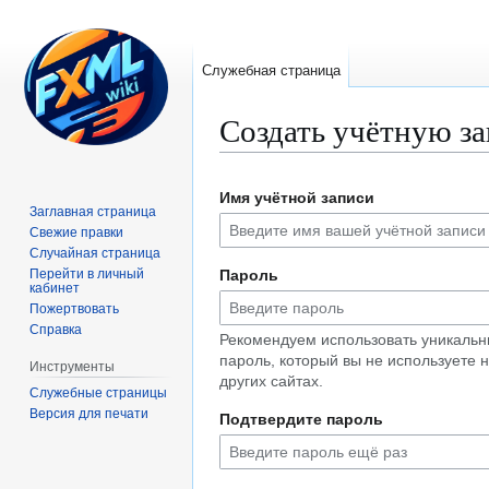
Служебная страница
Создать учётную з
Перейти
Перейти
Имя учётной записи
к
к
Заглавная страница
навигации
поиску
Свежие правки
Случайная страница
Перейти в личный
Пароль
кабинет
Пожертвовать
Справка
Рекомендуем использовать уникаль
пароль, который вы не используете 
Инструменты
других сайтах.
Служебные страницы
Версия для печати
Подтвердите пароль