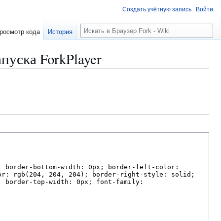
Создать учётную запись
Войти
П
росмотр кода
История
о
и
пуска ForkPlayer
с
к