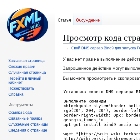
Статья
Обсуждение
Просмотр кода стра
←
Свой DNS сервер Bind9 для запуска Fo
Перейти
Перейти
У вас нет прав на выполнение дейс
Заглавная страница
к
к
Свежие правки
Запрошенное действие могут выполн
навигации
поиску
Случайная страница
Вы можете просмотреть и скопироват
Перейти в личный
кабинет
Пожертвовать
Справка
Инструменты
Ссылки сюда
Связанные правки
Служебные страницы
Сведения о странице