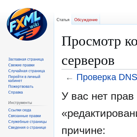
Статья
Обсуждение
Просмотр к
серверов
Заглавная страница
Свежие правки
Случайная страница
←
Проверка DNS
Перейти в личный
кабинет
Пожертвовать
Перейти
Перейти
У вас нет пра
Справка
к
к
Инструменты
навигации
поиску
«редактирован
Ссылки сюда
Связанные правки
Служебные страницы
причине:
Сведения о странице