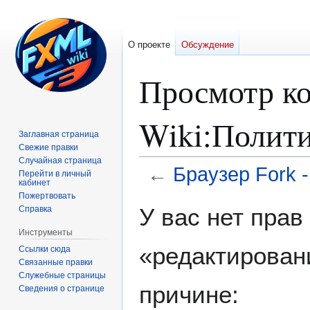
О проекте
Обсуждение
Просмотр ко
Wiki:Полит
Заглавная страница
Свежие правки
Случайная страница
←
Браузер Fork 
Перейти в личный
кабинет
Пожертвовать
Перейти
Перейти
У вас нет пра
Справка
к
к
Инструменты
навигации
поиску
«редактирован
Ссылки сюда
Связанные правки
Служебные страницы
причине:
Сведения о странице